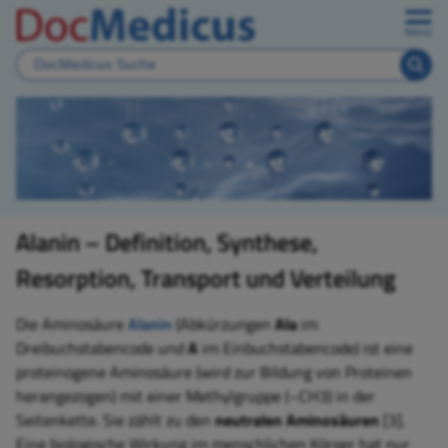
Menü
Alanin – Definition, Synthese,
Resorption, Transport und Verteilung
Die Aminosäure
Alanin
(Abkürzungen
Ala
im
Dreibuchstabencode und
A
im Einbuchstabencode) ist eine
proteinogene Aminosäure (wird zur Bildung von Proteinen
herangezogen) mit einer Methylgruppe (–CH3) in der
Seitenkette. Sie zählt zu den
neutralen Aminosäuren
[3].
Eine biologische Wirkung im menschlichen Körper hat nur