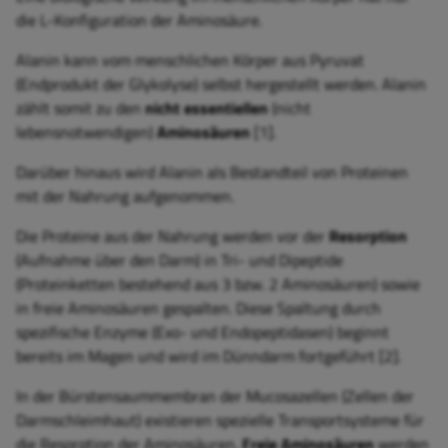
die L-Konfiguration der Aminosäure.
Alanin kann vom menschlichen Körper aus Pyruvat
(Endprodukt der Glykolyse) selbst hergestellt werden. Alanin
zählt somit zu den
nicht essentiellen
(nicht
lebensnotwendigen)
Aminosäuren
[1].
Darüber hinaus wird Alanin als Bestandteil von Proteinen
mit der Nahrung aufgenommen.
Die Proteine aus der Nahrung werden vor der
Resorption
(Aufnahme über den Darm) in Tri- und Dipeptide
(Proteinketten bestehend aus 3 bzw. 2 Aminosäuren) sowie
in freie Aminosäuren gespalten. Diese Spaltung durch
spezifische Enzyme (Exo- und Endopeptidasen) beginnt
bereits im Magen und wird im Dünndarm fortgeführt [2].
In der Bürstensaummembran der Mucosazellen (Zellen der
Darmschleimhaut) existieren spezielle Transportsysteme für
die Resorption der Aminosäuren.
Freie Aminosäuren
werden