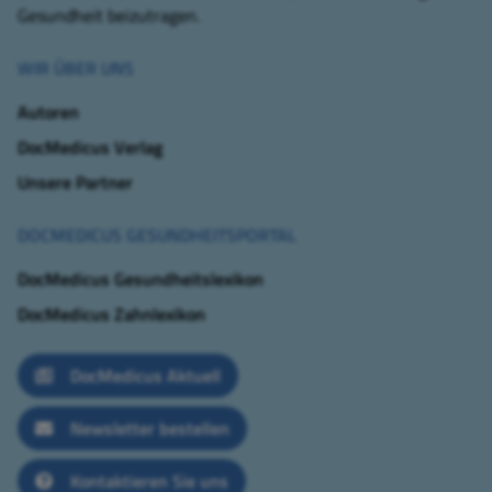
Gesundheit beizutragen.
WIR ÜBER UNS
Autoren
DocMedicus Verlag
Unsere Partner
DOCMEDICUS GESUNDHEITSPORTAL
DocMedicus Gesundheitslexikon
DocMedicus Zahnlexikon
DocMedicus Aktuell
Newsletter bestellen
Kontaktieren Sie uns