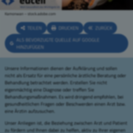
Kamonwan – stock.adobe.com
TEILEN
DRUCKEN
ZURÜCK
ALS BEVORZUGTE QUELLE AUF GOOGLE
HINZUFÜGEN
Unsere Informationen dienen der Aufklärung und sollen
nicht als Ersatz für eine persönliche ärztliche Beratung oder
Behandlung betrachtet werden. Erstellen Sie nicht
eigenmächtig eine Diagnose oder treffen Sie
Behandlungsmaßnahmen. Es wird dringend empfohlen, bei
gesundheitlichen Fragen oder Beschwerden einen Arzt bzw.
eine Ärztin aufzusuchen.
Unser Anliegen ist, die Beziehung zwischen Arzt und Patient
zu fördern und Ihnen dabei zu helfen, aktiv zu Ihrer eigenen