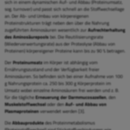
sich in einem dynamischen Auf- und Abbau (Proteinumsatz,
sog. turnover) und passt sich schnell an die Stoffwechsellage
an. Der Ab- und Umbau von körpereigenen
Proteinstrukturen trägt neben den über die Nahrung
zugeführten Aminosäuren wesentlich zur
Aufrechterhaltung
des Aminosäurepools
bei. Die Reutilisierungsrate
(Wiederverwertungsrate) aus der Proteolyse (Abbau von
Proteinen) körpereigener Proteine kann bis zu 90 % betragen.
Der
Proteinumsatz
im Körper ist abhängig vom
Ernährungszustand und der Verfügbarkeit freier
Aminosäuren. So befinden sich bei einer Aufnahme von 100
g Nahrungsprotein ca. 250 bis 300 g Körperprotein im
Umsatz wobei einzelne Aminosäuren frei werden und z. B.
für die tägliche
Erneuerung der Darmmucosazellen
, den
Muskelstoffwechsel
oder den
Auf- und Abbau von
Plasmaproteinen
verwendet werden [3].
Die
Abbauprodukte
des Proteinmetabolismus
(Proteinstoffwechsel) sind Stickstoffverbindungen wie