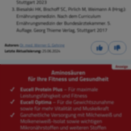
Stuttgart 2023
Biesalski HK, Bischoff SC, Pirlich M, Weimann A (Hrsg.):
Ernährungsmedizin. Nach dem Curriculum
Ernährungsmedizin der Bundesärztekammer. 5.
Auflage. Georg Thieme Verlag, Stuttgart 2017
Autoren:
Dr. med. Werner G. Gehring
Letzte Aktualisierung:
25.06.2024