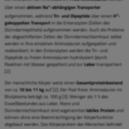
+
über einen
aktiven Na
-abhängigen Transporter
+
aufgenommen, während
Tri- und Dipeptide
über einen
H
-
gekoppelten Transport
in die Enterozyten (Zellen des
Dünndarmepithels) aufgenommen werden. Auch die Proteine
der abgeschilferten Zellen der Dünndarmschleimhaut selbst
werden in Ihre einzelnen Aminosäuren aufgespalten und
reabsorbiert. In den Enterozyten werden die Tri- und
Dipeptide zu freien Aminosäuren hydrolysiert (durch
Reaktion mit Wasser gespalten) und zur
Leber
transportiert
[2].
Der menschliche Körper weist einen
Gesamtproteinbestand
von ca.
10 bis 11 kg
auf [2]. Der Pool freier Aminosäuren im
Blutplasma beträgt ca. 100 g [3]. Weniger als 1 % des
Eiweißbestandes aus Leber, Niere und
Dünndarmschleimhaut sind sogenanntes
labiles Protein
und
können ohne eine Beeinträchtigung der Körperfunktion
abgebaut werden. Das Körperprotein des Menschen befindet