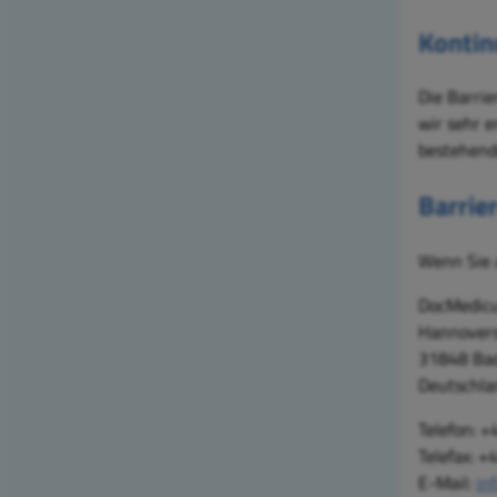
Kontin
Die Barrie
wir sehr e
bestehende
Barrie
Wenn Sie a
DocMedicu
Hannovers
31848 Ba
Deutschla
Telefon: 
Telefax: +
E-Mail:
in