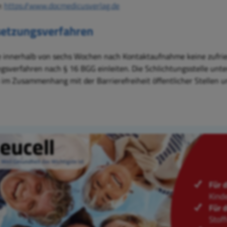
:
https://www.docmedicusverlag.de
etzungsverfahren
ie innerhalb von sechs Wochen nach Kontaktaufnahme keine zufrie
gsverfahren nach § 16 BGG einleiten. Die Schlichtungsstelle unte
 im Zusammenhang mit der Barrierefreiheit öffentlicher Stellen u