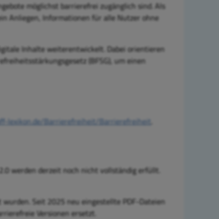
ngebote möglichst barrierefrei zugänglich sind. Als
in Anliegen, Informationen für alle Nutzer ohne
itale Inhalte weiterentwickelt. Dabei orientieren
efreiheitsstärkungsgesetz (BFSG), um einen
ff-lexikon.de/Barrierefreiheit/Barrierefreiheit
.
.0 werden derzeit noch nicht vollständig erfüllt.
ht wurden. Seit 2025 neu eingestellte PDF-Dateien
rrierefreie Versionen ersetzt.