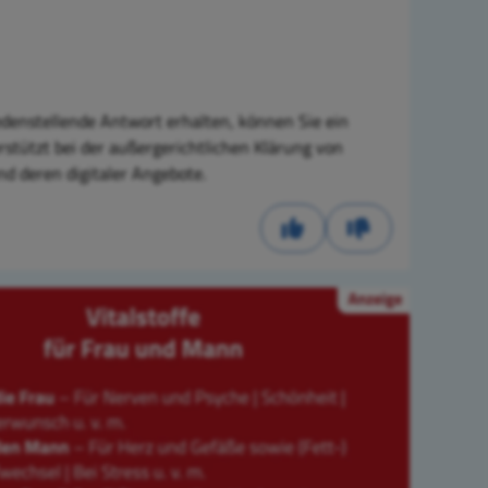
denstellende Antwort erhalten, können Sie ein
rstützt bei der außergerichtlichen Klärung von
nd deren digitaler Angebote.