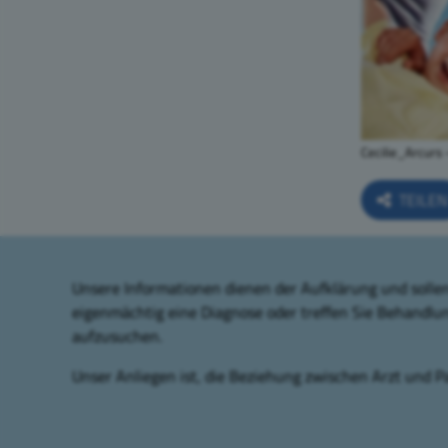
Cecilie_Arcurs
TEILE
Unsere Informationen dienen der Aufklärung und sollen 
eigenmächtig eine Diagnose oder treffen Sie Behandlu
aufzusuchen.
Unser Anliegen ist, die Beziehung zwischen Arzt und Pa