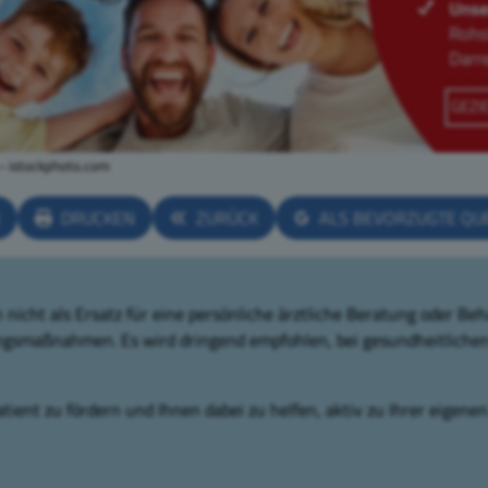
 – istockphoto.com
N
DRUCKEN
ZURÜCK
ALS BEVORZUGTE QU
nicht als Ersatz für eine persönliche ärztliche Beratung oder Beh
ngsmaßnahmen. Es wird dringend empfohlen, bei gesundheitlichen
tient zu fördern und Ihnen dabei zu helfen, aktiv zu Ihrer eigene