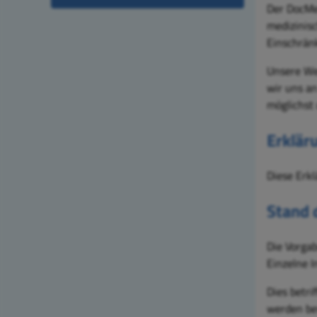
Der DocMed
medizinisc
Einschrän
Unsere Web
wir uns a
möglichst
Erkläru
Diese Erkl
Stand 
Die Vorgab
Einzelne 
Dies betri
werden bev