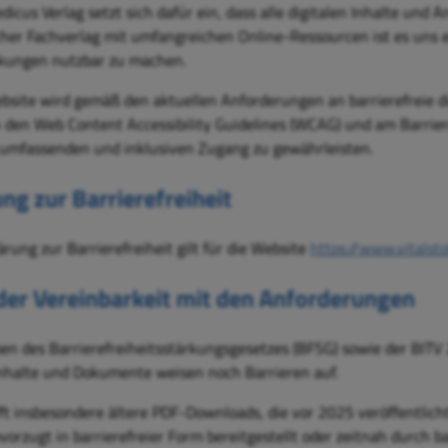
icus Verlag setzt sich dafür ein, dass alle digitalen Inhalte und A
her Fachverlag mit umfangreichen Online-Ressourcen ist es uns e
kungen nutzbar zu machen.
site wird gemäß den aktuellen Anforderungen an barrierefreie dig
n den Web Content Accessibility Guidelines (WCAG) und am Barrier
 umfassenden und inklusiven Zugang zu gewährleisten.
ng zur Barrierefreiheit
ärung zur Barrierefreiheit gilt für die Website
https://www.vitalsto
der Vereinbarkeit mit den Anforderungen
en des Barrierefreiheitsstärkungsgesetzes (BFSG) sowie der BITV 2
Inhalte und Dokumente weisen noch Barrieren auf.
fft insbesondere ältere PDF-Downloads, die vor 2025 veröffentlic
orzugt in barrierefreier Form bereitgestellt oder zeitnah durch ba