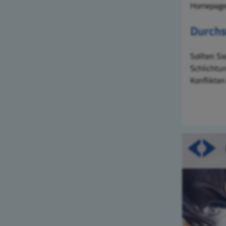
Homepage
Durchs
Sollten S
Schlichtun
Konflikten