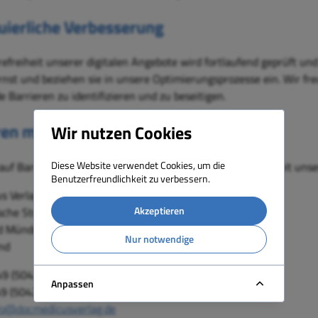
uierliche Verbesserung
refreiheit unserer digitalen Angebote wird fortlaufend geprüft u
rnst und beziehen sie in unsere Optimierungsprozesse ein. Wir fr
 Barrieren zu identifizieren und zu beseitigen.
ren melden
Wir nutzen Cookies
Diese Website verwendet Cookies, um die
uf Barrieren stoßen oder Anmerkungen zur Barrierefreiheit unser
Benutzerfreundlichkeit zu verbessern.
s Verlag GmbH & Co. KG
Akzeptieren
che Str. 24
d Münder
Nur notwendige
nd
+49 (5042) 940 245
Anpassen
49 (5042) 940 248
fo@docmedicusverlag.de