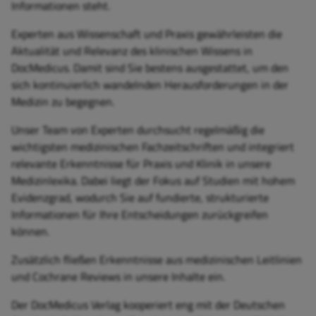
Informationen steht.
Experten aus Wissenschaft und Praxis gewährleisten die
Aktualität und Relevanz des klinischen Wissens in
DocMedicus. Damit sind Sie bestens ausgestattet, um den
sich kontinuierlich wandelnden Herausforderungen in der
Medizin zu begegnen.
Unser Team von Experten durchsucht regelmäßig die
wichtigsten medizinischen Fachzeitschriften und integriert
relevante Erkenntnisse für Praxis und Klinik in unsere
Medizinlexika. Dabei liegt der Fokus auf Studien mit hohem
Evidenzgrad, wodurch Sie auf fundierte, strukturierte
Informationen für Ihre Entscheidungen zurückgreifen
können.
Zusätzlich fließen Erkenntnisse aus medizinischen Leitlinien
und Cochrane Reviews in unsere Inhalte ein.
Der DocMedicus Verlag kooperiert eng mit der Deutschen