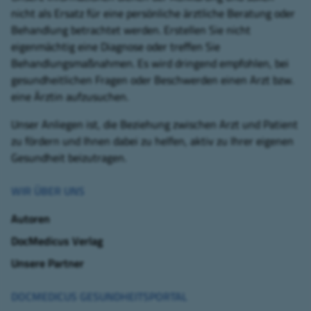
nicht als Ersatz für eine persönliche ärztliche Beratung oder
Behandlung betrachtet werden. Erstellen Sie nicht
eigenmächtig eine Diagnose oder treffen Sie
Behandlungsmaßnahmen. Es wird dringend empfohlen, bei
gesundheitlichen Fragen oder Beschwerden einen Arzt bzw.
eine Ärztin aufzusuchen.
Unser Anliegen ist, die Beziehung zwischen Arzt und Patient
zu fördern und Ihnen dabei zu helfen, aktiv zu Ihrer eigenen
Gesundheit beizutragen.
WIR ÜBER UNS
Autoren
DocMedicus Verlag
Unsere Partner
DOCMEDICUS GESUNDHEITSPORTAL