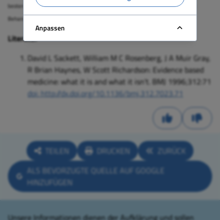
besten wissenschaftlichen Fakten, um Entscheidungen bezüglich der individuellen
Behandlung von Patienten zu treffen“ [1].
Anpassen
Literatur
David L Sackett, William M C Rosenberg, J A Muir Gray,
R Brian Haynes, W Scott Richardson: Evidence based
medicine: what it is and what it isn't. BMJ 1996;312:71
doi: http://dx.doi.org/10.1136/bmj.312.7023.71
TEILEN
DRUCKEN
ZURÜCK
ALS BEVORZUGTE QUELLE AUF GOOGLE
HINZUFÜGEN
Unsere Informationen dienen der Aufklärung und sollen