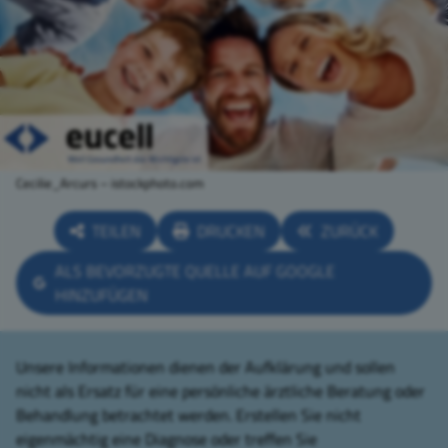
Cecilie_Arcurs – istockphoto.com
TEILEN
DRUCKEN
ZURÜCK
ALS BEVORZUGTE QUELLE AUF GOOGLE
HINZUFÜGEN
Unsere Informationen dienen der Aufklärung und sollen
nicht als Ersatz für eine persönliche ärztliche Beratung oder
Behandlung betrachtet werden. Erstellen Sie nicht
eigenmächtig eine Diagnose oder treffen Sie