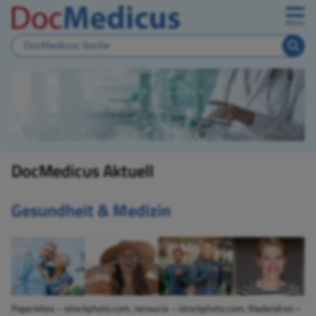
Menü
DocMedicus Aktuell
Gesundheit & Medizin
Paperkites – istockphoto.com, nensuria – istockphoto.com, filadendron –