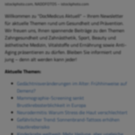
istockphoto.com, NADOFOTOS – istockphoto.com
Willkommen zu "DocMedicus Aktuell" – Ihrem Newsletter
für aktuelle Themen rund um Gesundheit und Prävention.
Wir freuen uns, Ihnen spannende Beiträge zu den Themen
Zahngesundheit und Zahnästhetik, Sport, Beauty und
ästhetische Medizin, Vitalstoffe und Ernährung sowie Anti-
Aging präsentieren zu dürfen. Bleiben Sie informiert und
jung – denn alt werden kann jeder!
Aktuelle Themen:
Gedächtnisveränderungen im Alter: Frühhinweise auf
Demenz?
Mammographie-Screening senkt
Brustkrebssterblichkeit in Europa
Neurodermitis: Warum Stress die Haut verschlechtert
Gefährlicher Trend: Sonnenbrand-Tattoos erhöhen
Hautkrebsrisiko
Kinderkrebs weltweit: Mehr Heilung, aber ungleiche