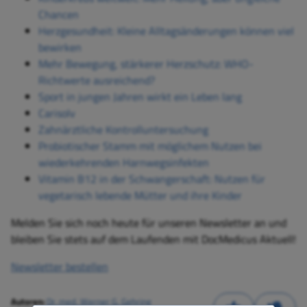
Chancen
Herzgesundheit: Kleine Alltagsänderungen können viel
bewirken
Mehr Bewegung, stärkerer Herzschutz: WHO-
Richtwerte ausreichend?
Sport in jungen Jahren wirkt ein Leben lang
Carisolv
Zahnärztliche Kontrolluntersuchung
Probiotischer Stamm mit möglichem Nutzen bei
wiederkehrenden Harnwegsinfekten
Vitamin B12 in der Schwangerschaft: Nutzen für
vegetarisch lebende Mütter und ihre Kinder
Melden Sie sich noch heute für unseren Newsletter an und
bleiben Sie stets auf dem Laufenden mit DocMedicus Aktuell!
Newsletter bestellen
Autoren:
Dr. med. Werner G. Gehring