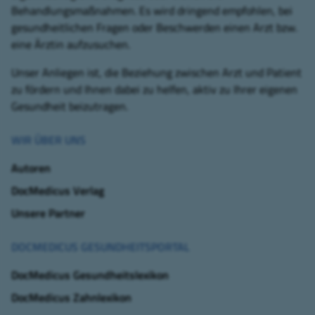
Behandlungsmaßnahmen. Es wird dringend empfohlen, bei
gesundheitlichen Fragen oder Beschwerden einen Arzt bzw.
eine Ärztin aufzusuchen.
Unser Anliegen ist, die Beziehung zwischen Arzt und Patient
zu fördern und Ihnen dabei zu helfen, aktiv zu Ihrer eigenen
Gesundheit beizutragen.
WIR ÜBER UNS
Autoren
DocMedicus Verlag
Unsere Partner
DOCMEDICUS GESUNDHEITSPORTAL
DocMedicus Gesundheitslexikon
DocMedicus Zahnlexikon