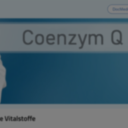
e Vitalstoffe