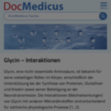
Menü
Glycin – Interaktionen
Glycin, eine nicht-essentielle Aminosäure, ist bekannt für
seine vielseitigen Rollen im Körper, einschließlich der
Unterstützung bei der Synthese von Proteinen, Glutathion
und Kreatin sowie seiner Beteiligung an der
Neurotransmission. Die Interaktionen (Wechselwirkungen)
von Glycin mit anderen Mikronährstoffen sind entscheidend
für zahlreiche physiologische Prozesse [1, 2]: