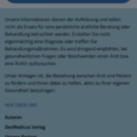
Unsere Informationen dienen der Aufklärung und sollen
nicht als Ersatz für eine persönliche ärztliche Beratung oder
Behandlung betrachtet werden. Erstellen Sie nicht
eigenmächtig eine Diagnose oder treffen Sie
Behandlungsmaßnahmen. Es wird dringend empfohlen, bei
gesundheitlichen Fragen oder Beschwerden einen Arzt bzw.
eine Ärztin aufzusuchen.
Unser Anliegen ist, die Beziehung zwischen Arzt und Patient
zu fördern und Ihnen dabei zu helfen, aktiv zu Ihrer eigenen
Gesundheit beizutragen.
WIR ÜBER UNS
Autoren
DocMedicus Verlag
Unsere Partner