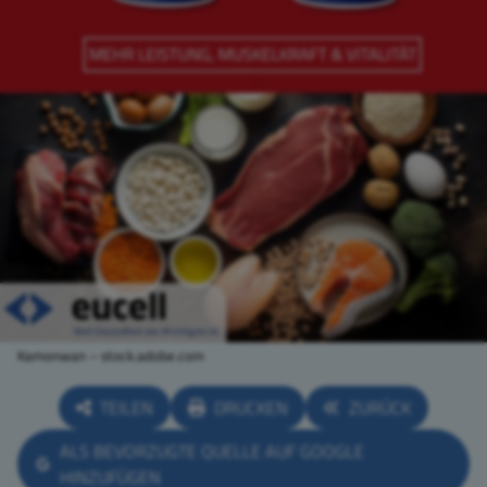
Kamonwan – stock.adobe.com
TEILEN
DRUCKEN
ZURÜCK
ALS BEVORZUGTE QUELLE AUF GOOGLE
HINZUFÜGEN