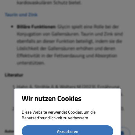
kardiovaskulären Schutz bietet.
Taurin und Zink
Biliäre Funktionen
: Glycin spielt eine Rolle bei der
Konjugation von Gallensäuren. Taurin und Zink sind
ebenfalls an dieser Funktion beteiligt, indem sie die
Löslichkeit der Gallensäuren erhöhen und deren
Effektivität in der Fettverdauung und Absorption
unterstützen.
Literatur
Hahn A, Ströhle A & Wolters M (2023). Ernährung.
Physiologische Grundlagen, Prävention, Therapie (4.
Wir nutzen Cookies
Auflage). Wissenschaftliche Verlagsgesellschaft
Matissek R, Hahn A (2023). Lebensmittelchemie (10.
Diese Website verwendet Cookies, um die
Aufl.). Springer Verlag
Benutzerfreundlichkeit zu verbessern.
Autoren:
Dr. med. Werner G. Gehring
Akzeptieren