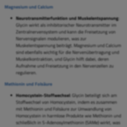
Magnesium und Calcium
Neurotransmitterfunktion und Muskelentspannung
:
Glycin wirkt als inhibitorischer Neurotransmitter im
Zentralnervensystem und kann die Freisetzung von
Nervensignalen modulieren, was zur
Muskelentspannung beiträgt. Magnesium und Calcium
sind ebenfalls wichtig für die Nervenübertragung und
Muskelkontraktion, und Glycin hilft dabei, deren
Aufnahme und Freisetzung in den Nervenzellen zu
regulieren.
Methionin und Folsäure
Homocystein-Stoffwechsel
: Glycin beteiligt sich am
Stoffwechsel von Homocystein, indem es zusammen
mit Methionin und Folsäure zur Umwandlung von
Homocystein in harmlose Produkte wie Methionin und
schließlich in S-Adenosylmethionin (SAMe) wirkt, was