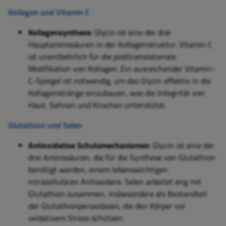
Kollagen und Vitamin C
Kollagensynthese
: Glycin ist eine der drei
Hauptaminosäuren in der Kollagenstruktur. Vitamin C
ist unentbehrlich für die posttranslationale
Modifikation von Kollagen. Ein ausreichender Vitamin-
C-Spiegel ist notwendig, um das Glycin effektiv in die
Kollagenstränge einzubauen, was die Integrität von
Haut, Sehnen und Knochen unterstützt.
Glutathion und Selen
Antioxidative Schutzmechanismen
: Glycin ist eine der
drei Aminosäuren, die für die Synthese von Glutathion
benötigt werden, einem lebenswichtigen
intrazellulären Antioxidans. Selen arbeitet eng mit
Glutathion zusammen, insbesondere als Bestandteil
der Glutathionperoxidasen, die den Körper vor
oxidativem Stress schützen.