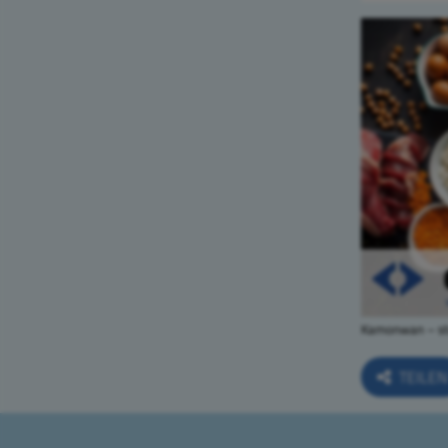
Kamonwan – st
TEILE