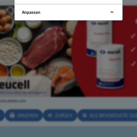
Anpassen
ock.adobe.com
N
DRUCKEN
ZURÜCK
ALS BEVORZUGTE QU