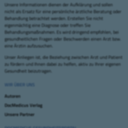
Unsere Informationen dienen der Aufklärung und sollen
nicht als Ersatz für eine persönliche ärztliche Beratung oder
Behandlung betrachtet werden. Erstellen Sie nicht
eigenmächtig eine Diagnose oder treffen Sie
Behandlungsmaßnahmen. Es wird dringend empfohlen, bei
gesundheitlichen Fragen oder Beschwerden einen Arzt bzw.
eine Ärztin aufzusuchen.
Unser Anliegen ist, die Beziehung zwischen Arzt und Patient
zu fördern und Ihnen dabei zu helfen, aktiv zu Ihrer eigenen
Gesundheit beizutragen.
WIR ÜBER UNS
Autoren
DocMedicus Verlag
Unsere Partner