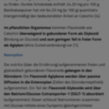
zu finden. Dunkle Schokolade enthält 24,20 mg pro 100 g.
Backkakaopulver hat mit 64,33 mg (je 100 g) quantitativ
(mengenmäßig) den bedeutendsten Anteil an Catechin [4].
Im pflanzlichen Organismus
kommen Flavonoide wie
Catechin
überwiegend in gebundener Form als Glykosid
(Bindung an Glucose)
und zum geringen Teil in freier Form
als Aglykon
(ohne Zuckerverbindung) vor [1].
Resorption
Die nutritiv (über die Ernährung) aufgenommenen freien und
glykosidisch gebundenen Flavonoide
gelangen in den
Dünndarm
. Die
Flavonoid-Aglykone werden über passive
Diffusion in die Enterozyten
(Zellen des Dünndarmepithels)
aufgenommen. Ein Teil der
Flavonoid-Glykoside wird über
den Natrium/Glucose-Cotransporter-1 (SGLT-1) absorbiert
(aufgenommen). Dieser schleust Natriumionen zusammen
mit Glucose mittels eines Symports (gleichgerichteter