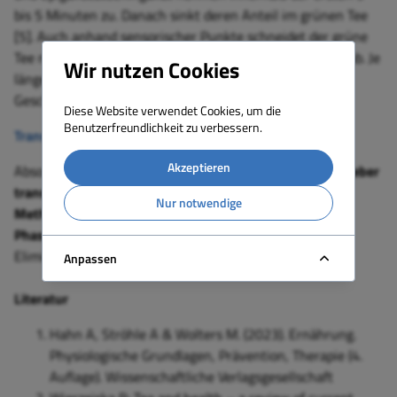
bis 5 Minuten zu. Danach sinkt deren Anteil im grünen Tee
[5]. Auch anhand sensorischer Punkte schneidet der grüne
Tee nach einer Ziehzeit von 3 bis 5 Minuten am besten ab. Je
Wir nutzen Cookies
länger der grüne Tee zieht, umso bitterer wird der
Geschmack sowie das Aroma [5].
Diese Website verwendet Cookies, um die
Benutzerfreundlichkeit zu verbessern.
Transport und Verteilung im Körper
Akzeptieren
Absorbierte Flavonoide werden
über die Pfortader zur Leber
transportiert
. Hier erfolgt die
Konjugation oder
Nur notwendige
Methylierung mit Glucuronsäure oder Sulfat über die
Phase-II-Reaktionen
[1]. Anschließend kommt es zur
Elimination über die Galle.
Anpassen
Literatur
Hahn A, Ströhle A & Wolters M. (2023). Ernährung.
Physiologische Grundlagen, Prävention, Therapie (4.
Auflage). Wissenschaftliche Verlagsgesellschaft