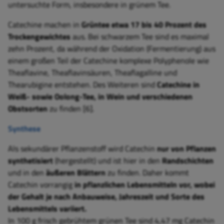
untersuchte Form, insbesondere in grünem Tee.
Catechine machen in
Grüntee etwa 17 bis 40 Prozent des
Trockengewichtes
aus. Bei schwarzem Tee sind es maximal
zehn Prozent, da während der Oxidation (Fermentierung) aus
einem großen Teil der Catechine komplexe Polyphenole wie
Theaflavine, Theaflavinsäuren, Theaflagalline und
Thearubigine entstehen. Des Weiteren sind
Catechine in
Weiß- sowie Oolong-Tee, in Wein und verschiedenen
Obstsorten
zu finden [6].
Synthese
Als sekundärer Pflanzenstoff wird Catechin
nur von Pflanzen
synthetisiert
(hergestellt) und ist hier in den
Randschichten
und in den
äußeren Blättern
zu finden. Daher kommt
Catechin vorrangig
in pflanzlichen Lebensmitteln vor, wobei
der Gehalt je nach Anbauweise, Jahreszeit und Sorte des
Lebensmittels variiert.
In 100 g frisch gebrühtem grünen Tee sind 4,47 mg Catechin