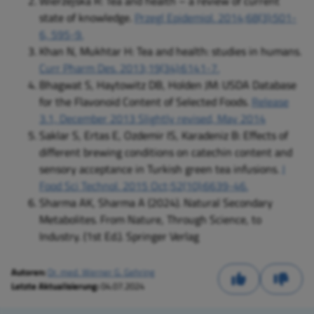
Wierzejska R: Tea and health – a review of current
state of knowledge.
Przegl Epidemiol. 2014;68(3):501-
6, 595-9.
Khan N, Mukhtar H: Tea and health: studies in humans.
Curr Pharm Des. 2013;19(34):6141-7.
Bhagwat S, Haytowitz DB, Holden JM: USDA Database
for the Flavonoid Content of Selected Foods.
Release
3.1, December 2013 Slightly revised, May 2014
Saklar S, Ertas E, Ozdemir IS, Karadeniz B: Effects of
different brewing conditions on catechin content and
sensory acceptance in Turkish green tea infusions.
J
Food Sci Technol. 2015 Oct;52(10):6639-46.
Sharma AK, Sharma A (2024). Natural Secondary
Metabolites. From Nature, Through Science, to
Industry. (1st Ed.). Springer Verlag
Autoren:
Dr. med. Werner G. Gehring
Letzte Aktualisierung:
04.07.2024