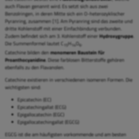
auch Flavan genannt wird. Es setzt sich aus zwei
Benzolringen, in deren Mitte sich ein O-heterozyklischer
Pyranring, zusammen [1]. Am Pyranring sind das zweite und
dritte Kohlenstoff mit einer Einfachbindung verbunden.
Zudem befindet sich am 3. Kohlenstoff einer
Hydroxygruppe
.
Die Summenformel lautet C
H
O
.
15
14
6
Catechine bilden den
monomeren Baustein für
Proanthocyanidine
. Diese farblosen Bitterstoffe gehören
ebenfalls zu den Flavanolen.
Catechine existieren in verschiedenen isomeren Formen. Die
wichtigsten sind:
Epicatechin (EC)
Epicatechingallat (ECG)
Epigallocatechin (EGC)
Epigallocatechingallat (EGCG)
EGCG ist die am häufigsten vorkommende und am besten