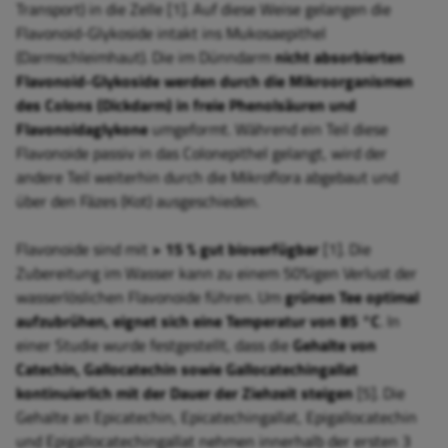
Transport) in die Zelle [1]. Auf diese Weise gelangen die
Flavonoid-Glykoside intakt ins Mukosaepithel
(Darmschleimhaut). Die im Dünndarm
nicht absorbierten
Flavonoid-Glykoside werden durch die Mikroorganismen
des Colons (Dickdarm) in freie Phenolsäuren und
Flavonoidaglykone
umgeformt. Während ein Teil diese
Flavonoide passiv in das Colonepithel gelangt, wird der
andere Teil weiterhin durch die Mikroflora abgebaut und
über den Fäzes (Kot) ausgeschieden.
Flavonoide sind mit
> 15 % gut bioverfügbar
[1]. Die
Zubereitung im Wasser kann zu einem 50%igen Verlust der
wasserlöslichen Flavonoide führen. Um
grünen Tee optimal
aufzubrühen, eignet sich eine Temperatur von 85 °C
. In
einer Studie wurde festgestellt, dass die
Gehalte von
Catechin, Gallocatechin sowie Gallocatechingallat
kontinuierlich mit der Dauer der Ziehzeit steigen
[5]. Die
Gehalte an Epicatechin, Epicatechingallat, Epigallocatechin
und Epigallocatechingallat nehmen innerhalb der ersten 3