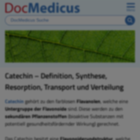
Menü
Catechin – Definition, Synthese,
Resorption, Transport und Verteilung
Catechin
gehört zu den farblosen
Flavanolen
, welche eine
Untergruppe der Flavonoide
sind. Diese werden zu den
sekundären Pflanzenstoffen
(bioaktive Substanzen mit
potentiell gesundheitsfördernder Wirkung) gerechnet.
Das Catechin besitzt eine
Flavonoidgrundstruktur
, welche