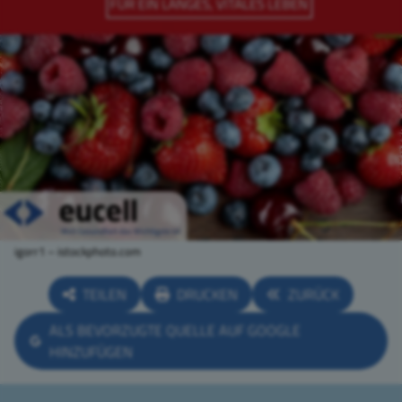
igorr1 – istockphoto.com
TEILEN
DRUCKEN
ZURÜCK
ALS BEVORZUGTE QUELLE AUF GOOGLE
HINZUFÜGEN