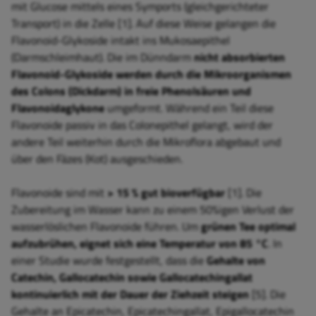
mit Glucose mittels eines Symports (gleichgerichteter
Transport) in die Zelle [1]. Auf diese Weise gelangen die
Flavonoid-Glykoside intakt ins Mukosaepithel
(Darmschleimhaut). Die im Dünndarm
nicht absorbierten
Flavonoid-Glykoside werden durch die Mikroorganismen
des Colons (Dickdarm) in freie Phenolsäuren und
Flavonoidaglykone
umgeformt. Während ein Teil diese
Flavonoide passiv in das Colonepithel gelangt, wird der
andere Teil weiterhin durch die Mikroflora abgebaut und
über den Fäzes (Kot) ausgeschieden.
Flavonoide sind mit
> 15 % gut bioverfügbar
[1]. Die
Zubereitung im Wasser kann zu einem 50%igen Verlust der
wasserlöslichen Flavonoide führen. Um
grünen Tee optimal
aufzubrühen, eignet sich eine Temperatur von 85 °C
. In
einer Studie wurde festgestellt, dass die
Gehalte von
Catechin, Gallocatechin sowie Gallocatechingallat
kontinuierlich mit der Dauer der Ziehzeit steigen
[5]. Die
Gehalte an Epicatechin, Epicatechingallat, Epigallocatechin