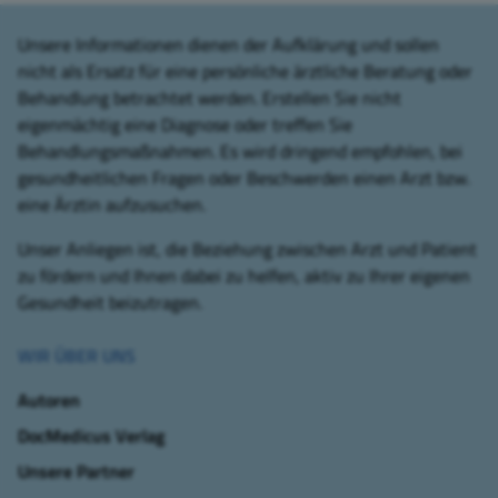
Unsere Informationen dienen der Aufklärung und sollen
nicht als Ersatz für eine persönliche ärztliche Beratung oder
Behandlung betrachtet werden. Erstellen Sie nicht
eigenmächtig eine Diagnose oder treffen Sie
Behandlungsmaßnahmen. Es wird dringend empfohlen, bei
gesundheitlichen Fragen oder Beschwerden einen Arzt bzw.
eine Ärztin aufzusuchen.
Unser Anliegen ist, die Beziehung zwischen Arzt und Patient
zu fördern und Ihnen dabei zu helfen, aktiv zu Ihrer eigenen
Gesundheit beizutragen.
WIR ÜBER UNS
Autoren
DocMedicus Verlag
Unsere Partner