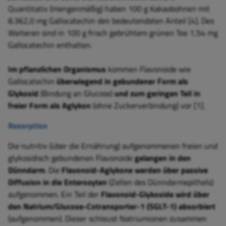
Quantitativ (mengenmäßig) haben 100 g Kakaobohnen mit
8.362,0 mg Gallocatechin den bedeutendsten Anteil [4]. Des
Weiteren sind in 100 g frisch gebrühtem grünen Tee 1,54 mg
Gallocatechin enthalten.
Im pflanzlichen Organismus
kommen Flavonoide wie
Gallocatechin
überwiegend in gebundener Form als
Glykosid
(Bindung an Glucose)
und zum geringen Teil in
freier Form als Aglykon
(ohne Zuckerverbindung) vor [1].
Resorption
Die nutritiv (über die Ernährung) aufgenommenen freien und
glykosidisch gebundenen Flavonoide
gelangen in den
Dünndarm
. Die
Flavonoid-Aglykone werden über passive
Diffusion in die Enterozyten
(Zellen des Dünndarmepithels)
aufgenommen. Ein Teil der
Flavonoid-Glykoside wird über
den Natrium/Glucose-Cotransporter-1 (SGLT-1) absorbiert
(aufgenommen). Dieser schleust Natriumionen zusammen