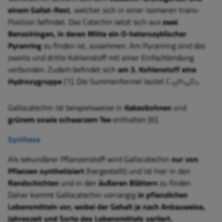
einem Gallat-Rest
, welcher sich in einer isomeren trans-
Position befindet. Das Catechin setzt sich aus
zwei
Benzolringen, in deren Mitte ein O-heterozyklischer
Pyranring
zu finden ist, zusammen. Am Pyranring sind das
zweite und dritte Kohlenstoff mit einer Einfachbindung
verbunden. Zudem befindet sich
am 3. Kohlenstoff eine
Hydroxygruppe
[1]. Die Summenformel lautet C
H
O
.
15
14
7
Gallocatechin ist beispielsweise in
Kakaobohnen
und
grünem sowie schwarzem Tee
enthalten [6].
Synthese
Als sekundärer Pflanzenstoff wird Gallocatechin
nur von
Pflanzen synthetisiert
(hergestellt) und ist hier in den
Randschichten
und in den
äußeren Blättern
zu finden.
Daher kommt Gallocatechin vorrangig
in pflanzlichen
Lebensmitteln vor, wobei der Gehalt je nach Anbauweise,
Jahreszeit und Sorte des Lebensmittels variiert.