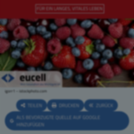
igorr1 – istockphoto.com
TEILEN
DRUCKEN
ZURÜCK
ALS BEVORZUGTE QUELLE AUF GOOGLE
HINZUFÜGEN