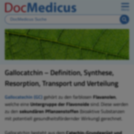
Menü
Gallocatchin – Definition, Synthese,
Resorption, Transport und Verteilung
Gallocatechin (GC)
gehört zu den farblosen
Flavanolen
,
welche eine
Untergruppe der Flavonoide
sind. Diese werden
zu den
sekundären Pflanzenstoffen
(bioaktive Substanzen
mit potentiell gesundheitsfördernder Wirkung) gerechnet.
Gallocatchin besteht aus dem
Catechin-Grundgerüst und