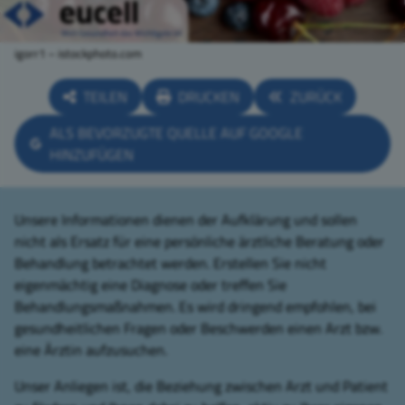
igorr1 – istockphoto.com
TEILEN
DRUCKEN
ZURÜCK
ALS BEVORZUGTE QUELLE AUF GOOGLE
HINZUFÜGEN
Unsere Informationen dienen der Aufklärung und sollen
nicht als Ersatz für eine persönliche ärztliche Beratung oder
Behandlung betrachtet werden. Erstellen Sie nicht
eigenmächtig eine Diagnose oder treffen Sie
Behandlungsmaßnahmen. Es wird dringend empfohlen, bei
gesundheitlichen Fragen oder Beschwerden einen Arzt bzw.
eine Ärztin aufzusuchen.
Unser Anliegen ist, die Beziehung zwischen Arzt und Patient