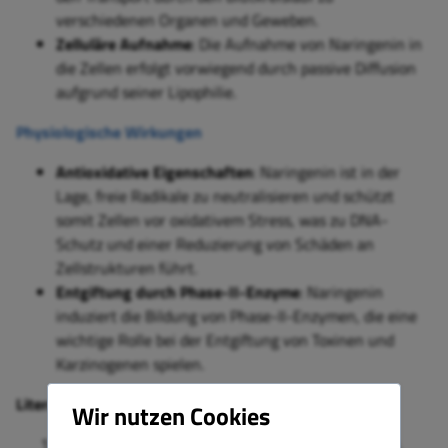
verschiedenen Organen und Geweben.
Zelluläre Aufnahme
: Die Aufnahme von Naringenin in
die Zellen erfolgt vorwiegend durch passive Diffusion
aufgrund seiner Lipophilie.
Physiologische Wirkungen
Antioxidative Eigenschaften
: Naringenin ist in der
Lage, freie Radikale zu neutralisieren und schützt
somit Zellen vor oxidativem Stress, was zu DNA-
Schutz und einer Reduzierung von Schäden an
Zellstrukturen führt.
Entgiftung durch Phase-II-Enzyme
: Naringenin
induziert die Bildung von Phase-II-Enzymen, die eine
wichtige Rolle bei der Entgiftung von Toxinen und
Karzinogenen spielen.
Literatur
Wir nutzen Cookies
Hahn A, Ströhle A & Wolters M. (2023). Ernährung.