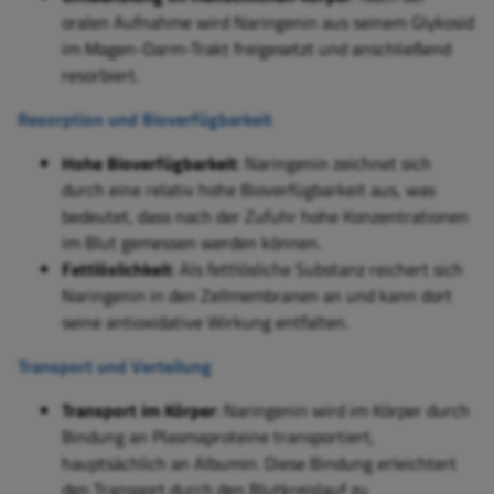
oralen Aufnahme wird Naringenin aus seinem Glykosid
im Magen-Darm-Trakt freigesetzt und anschließend
resorbiert.
Resorption und Bioverfügbarkeit
Hohe Bioverfügbarkeit
: Naringenin zeichnet sich
durch eine relativ hohe Bioverfügbarkeit aus, was
bedeutet, dass nach der Zufuhr hohe Konzentrationen
im Blut gemessen werden können.
Fettlöslichkeit
: Als fettlösliche Substanz reichert sich
Naringenin in den Zellmembranen an und kann dort
seine antioxidative Wirkung entfalten.
Transport und Verteilung
Transport im Körper
: Naringenin wird im Körper durch
Bindung an Plasmaproteine transportiert,
hauptsächlich an Albumin. Diese Bindung erleichtert
den Transport durch den Blutkreislauf zu