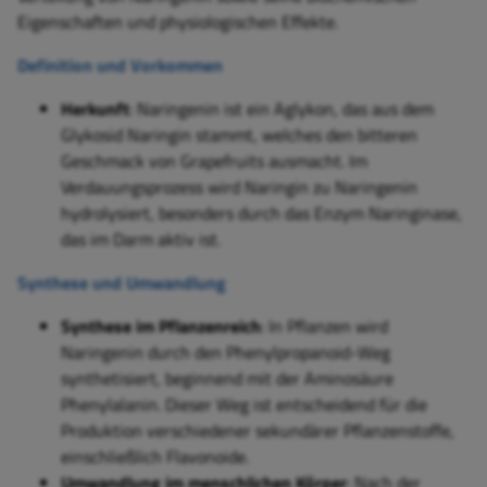
Eigenschaften und physiologischen Effekte.
Definition und Vorkommen
Herkunft
: Naringenin ist ein Aglykon, das aus dem
Glykosid Naringin stammt, welches den bitteren
Geschmack von Grapefruits ausmacht. Im
Verdauungsprozess wird Naringin zu Naringenin
hydrolysiert, besonders durch das Enzym Naringinase,
das im Darm aktiv ist.
Synthese und Umwandlung
Synthese im Pflanzenreich
: In Pflanzen wird
Naringenin durch den Phenylpropanoid-Weg
synthetisiert, beginnend mit der Aminosäure
Phenylalanin. Dieser Weg ist entscheidend für die
Produktion verschiedener sekundärer Pflanzenstoffe,
einschließlich Flavonoide.
Umwandlung im menschlichen Körper
: Nach der