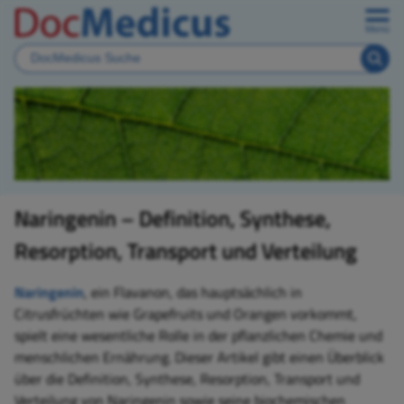
Menü
Naringenin – Definition, Synthese,
Resorption, Transport und Verteilung
Naringenin
, ein Flavanon, das hauptsächlich in
Citrusfrüchten wie Grapefruits und Orangen vorkommt,
spielt eine wesentliche Rolle in der pflanzlichen Chemie und
menschlichen Ernährung. Dieser Artikel gibt einen Überblick
über die Definition, Synthese, Resorption, Transport und
Verteilung von Naringenin sowie seine biochemischen