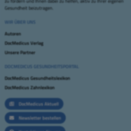
zu fördern und Ihnen dabei zu helfen, aktiv zu Ihrer eigenen
Gesundheit beizutragen.
WIR ÜBER UNS
Autoren
DocMedicus Verlag
Unsere Partner
DOCMEDICUS GESUNDHEITSPORTAL
DocMedicus Gesundheitslexikon
DocMedicus Zahnlexikon
DocMedicus Aktuell
Newsletter bestellen