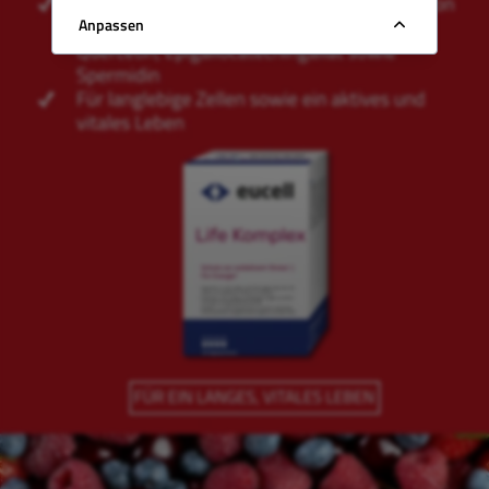
Anpassen