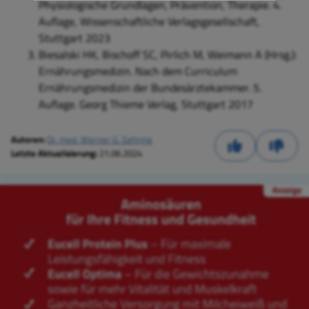
Physiologische Grundlagen, Prävention, Therapie. 4.
Auflage, Wissenschaftliche Verlagsgesellschaft,
Stuttgart 2023
Biesalski HK, Bischoff SC, Pirlich M, Weimann A (Hrsg.):
Ernährungsmedizin. Nach dem Curriculum
Ernährungsmedizin der Bundesärztekammer. 5.
Auflage. Georg Thieme Verlag, Stuttgart 2017
Autoren:
Dr. med. Werner G. Gehring
Letzte Aktualisierung:
21.06.2024