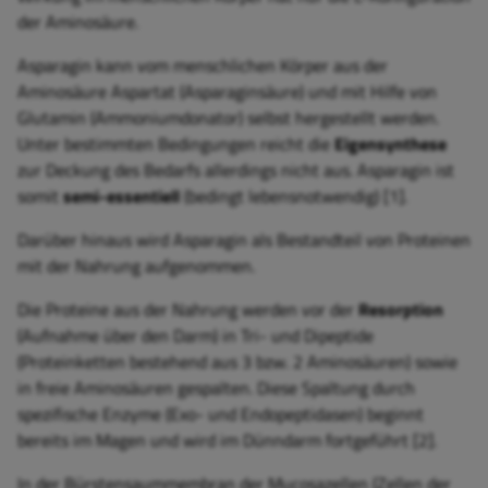
der Aminosäure.
Asparagin kann vom menschlichen Körper aus der
Aminosäure Aspartat (Asparaginsäure) und mit Hilfe von
Glutamin (Ammoniumdonator) selbst hergestellt werden.
Unter bestimmten Bedingungen reicht die
Eigensynthese
zur Deckung des Bedarfs allerdings nicht aus. Asparagin ist
somit
semi-essentiell
(bedingt lebensnotwendig) [1].
Darüber hinaus wird Asparagin als Bestandteil von Proteinen
mit der Nahrung aufgenommen.
Die Proteine aus der Nahrung werden vor der
Resorption
(Aufnahme über den Darm) in Tri- und Dipeptide
(Proteinketten bestehend aus 3 bzw. 2 Aminosäuren) sowie
in freie Aminosäuren gespalten. Diese Spaltung durch
spezifische Enzyme (Exo- und Endopeptidasen) beginnt
bereits im Magen und wird im Dünndarm fortgeführt [2].
In der Bürstensaummembran der Mucosazellen (Zellen der