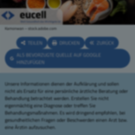
Kamonwan – stock.adobe.com
TEILEN
DRUCKEN
ZURÜCK
ALS BEVORZUGTE QUELLE AUF GOOGLE
HINZUFÜGEN
Unsere Informationen dienen der Aufklärung und sollen
nicht als Ersatz für eine persönliche ärztliche Beratung oder
Behandlung betrachtet werden. Erstellen Sie nicht
eigenmächtig eine Diagnose oder treffen Sie
Behandlungsmaßnahmen. Es wird dringend empfohlen, bei
gesundheitlichen Fragen oder Beschwerden einen Arzt bzw.
eine Ärztin aufzusuchen.