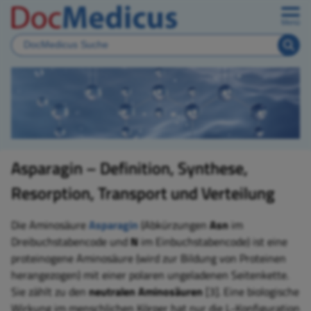
Menü
Asparagin – Definition, Synthese,
Resorption, Transport und Verteilung
Die Aminosäure
Asparagin
(Abkürzungen
Asn
im
Dreibuchstabencode und
N
im Einbuchstabencode) ist eine
proteinogene Aminosäure (wird zur Bildung von Proteinen
herangezogen) mit einer polaren ungeladenen Seitenkette.
Sie zählt zu den
neutralen Aminosäuren
[3]. Eine biologische
Wirkung im menschlichen Körper hat nur die L-Konfiguration