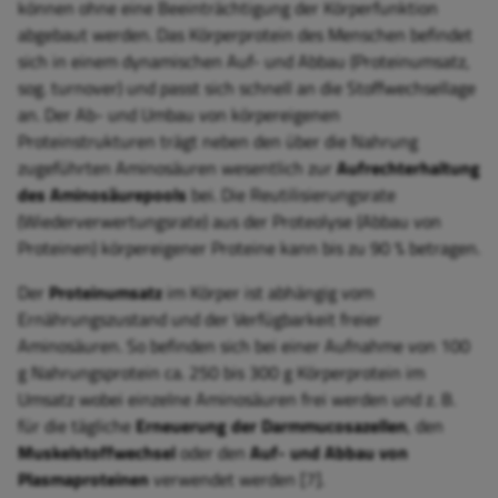
können ohne eine Beeinträchtigung der Körperfunktion
abgebaut werden. Das Körperprotein des Menschen befindet
sich in einem dynamischen Auf- und Abbau (Proteinumsatz,
sog. turnover) und passt sich schnell an die Stoffwechsellage
an. Der Ab- und Umbau von körpereigenen
Proteinstrukturen trägt neben den über die Nahrung
zugeführten Aminosäuren wesentlich zur
Aufrechterhaltung
des Aminosäurepools
bei. Die Reutilisierungsrate
(Wiederverwertungsrate) aus der Proteolyse (Abbau von
Proteinen) körpereigener Proteine kann bis zu 90 % betragen.
Der
Proteinumsatz
im Körper ist abhängig vom
Ernährungszustand und der Verfügbarkeit freier
Aminosäuren. So befinden sich bei einer Aufnahme von 100
g Nahrungsprotein ca. 250 bis 300 g Körperprotein im
Umsatz wobei einzelne Aminosäuren frei werden und z. B.
für die tägliche
Erneuerung der Darmmucosazellen
, den
Muskelstoffwechsel
oder den
Auf- und Abbau von
Plasmaproteinen
verwendet werden [7].