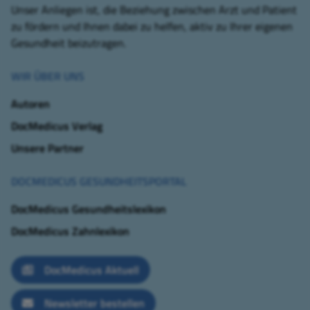
Unser Anliegen ist, die Beziehung zwischen Arzt und Patient
zu fördern und Ihnen dabei zu helfen, aktiv zu Ihrer eigenen
Gesundheit beizutragen.
WIR ÜBER UNS
Autoren
DocMedicus Verlag
Unsere Partner
DOCMEDICUS GESUNDHEITSPORTAL
DocMedicus Gesundheitslexikon
DocMedicus Zahnlexikon
DocMedicus Aktuell
Newsletter bestellen