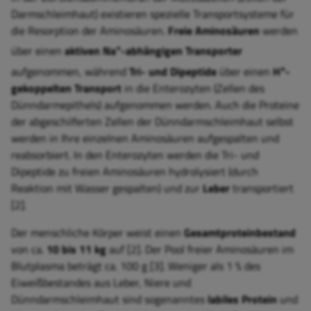
Darmschleimhaut) existieren spezielle Transportsysteme für
die Resorption der Aminosäuren.
Freie Aminosäuren
werden
+
über einen
aktiven Na
-abhängigen Transporter
+
aufgenommen, während
Tri- und Dipeptide
über einen
H
-
gekoppelten Transport
in die Enterozyten (Zellen des
Dünndarmepithels) aufgenommen werden. Auch die Proteine
der abgeschilferten Zellen der Dünndarmschleimhaut selbst
werden in Ihre einzelnen Aminosäuren aufgespalten und
reabsorbiert. In den Enterozyten werden die Tri- und
Dipeptide zu freien Aminosäuren hydrolysiert (durch
Reaktion mit Wasser gespalten) und zur
Leber
transportiert
[2].
Der menschliche Körper weist einen
Gesamtproteinbestand
von ca.
10 bis 11 kg
auf [2]. Der Pool freier Aminosäuren im
Blutplasma beträgt ca. 100 g [3]. Weniger als 1 % des
Eiweißbestandes aus Leber, Niere und
Dünndarmschleimhaut sind sogenanntes
labiles Protein
und