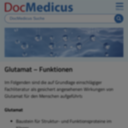
Menü
Glutamat – Funktionen
Im Folgenden sind die auf Grundlage einschlägiger
Fachliteratur als gesichert angesehenen Wirkungen von
Glutamat für den Menschen aufgeführt
:
Glutamat
Baustein für Struktur- und Funktionsproteine im