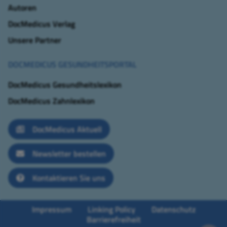
Autoren
DocMedicus Verlag
Unsere Partner
DOCMEDICUS GESUNDHEITSPORTAL
DocMedicus Gesundheitslexikon
DocMedicus Zahnlexikon
DocMedicus Aktuell
Newsletter bestellen
Kontaktieren Sie uns
Impressum
Linking Policy
Datenschutz
Barrierefreiheit