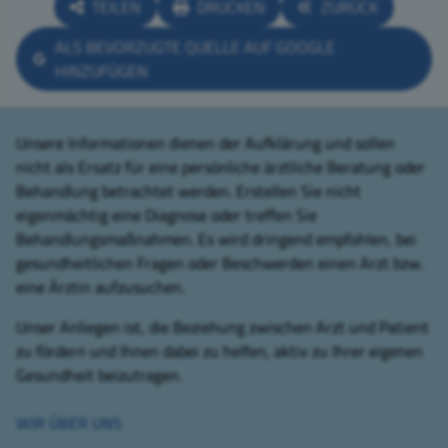
TEILEN
DRUCKEN
ZURÜCK
ALS BEVORZUGTE QUELLE AUF GOOGLE
HINZUFÜGEN
Unsere Informationen dienen der Aufklärung und sollen
nicht als Ersatz für eine persönliche ärztliche Beratung oder
Behandlung betrachtet werden. Erstellen Sie nicht
eigenmächtig eine Diagnose oder treffen Sie
Behandlungsmaßnahmen. Es wird dringend empfohlen, bei
gesundheitlichen Fragen oder Beschwerden einen Arzt bzw.
eine Ärztin aufzusuchen.
Unser Anliegen ist, die Beziehung zwischen Arzt und Patient
zu fördern und Ihnen dabei zu helfen, aktiv zu Ihrer eigenen
Gesundheit beizutragen.
WIR ÜBER UNS