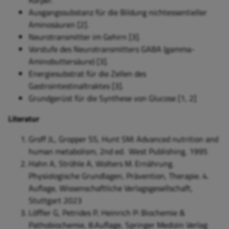
Körper.
Ausgangssubstanz für die Bildung nichtessentieller
Aminosäuren [2].
Neurotransmitter im Gehirn [3].
Vorstufe des Neurotransmitters GABA (gamma-
Aminobuttersäure) [3].
Energiesubstrat für die Zellen des
Gastrointestinaltraktes [3].
Grundgerüst für die Synthese von Glucose [1, 2]
Literatur
Groff JL, Gropper SS, Hunt SM: Advanced nutrition and
human metabolism, 2nd ed. West Publishing, 1995
Hahn A, Ströhle A, Wolters M. Ernährung.
Physiologische Grundlagen, Prävention, Therapie. 4.
Auflage, Wissenschaftliche Verlagsgesellschaft,
Stuttgart 2023
Löffler G, Petrides P, Heinrich P: Biochemie &
Pathobiochemie, 8.Auflage, Springer Medizin Verlag