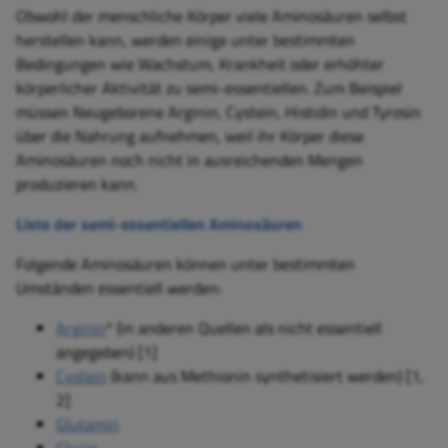
Obwohl der menschliche Körper viele Aminosäuren selbst
herstellen kann, werden einige unter bestimmten
Bedingungen wie Wachstum, Krankheit oder erhöhter
körperlicher Aktivität zu semi-essentiellen. Zum Beispiel
müssen Neugeborene Arginin, Cystein, Histidin und Tyrosin
über die Nahrung aufnehmen, weil ihr Körper diese
Aminosäuren noch nicht in ausreichenden Mengen
produzieren kann.
Liste der semi-essentiellen Aminosäuren
Folgende Aminosäuren können unter bestimmten
Umständen essentiell werden:
Arginin
* (in anderen Quellen als nicht essentiell
angegeben) [1]
Cystein
(kann aus Methionin synthetisiert werden) [1,
2]
Glutamin