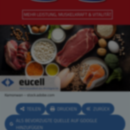
Kamonwan – stock.adobe.com
TEILEN
DRUCKEN
ZURÜCK
ALS BEVORZUGTE QUELLE AUF GOOGLE
HINZUFÜGEN