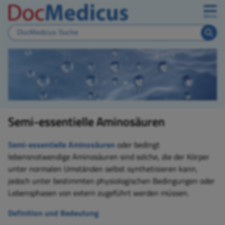
Menü
Semi-essentielle Aminosäuren
Semi-essentielle
Aminosäuren
oder bedingt
lebensnotwendige Aminosäuren sind solche, die der Körper
unter normalen Umständen selbst synthetisieren kann,
jedoch unter bestimmten physiologischen Bedingungen oder
Lebensphasen von extern zugeführt werden müssen.
Definition und Bedeutung