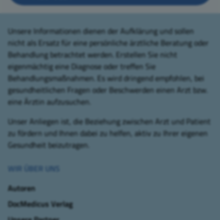
Unsere Informationen dienen der Aufklärung und sollen
nicht als Ersatz für eine persönliche ärztliche Beratung oder
Behandlung betrachtet werden. Erstellen Sie nicht
eigenmächtig eine Diagnose oder treffen Sie
Behandlungsmaßnahmen. Es wird dringend empfohlen, bei
gesundheitlichen Fragen oder Beschwerden einen Arzt bzw.
eine Ärztin aufzusuchen.
Unser Anliegen ist, die Beziehung zwischen Arzt und Patient
zu fördern und Ihnen dabei zu helfen, aktiv zu Ihrer eigenen
Gesundheit beizutragen.
WIR ÜBER UNS
Autoren
DocMedicus Verlag
Unsere Partner