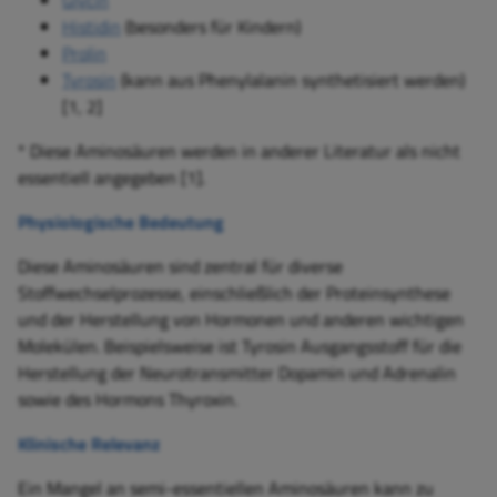
Glycin
Histidin
(besonders für Kindern)
Prolin
Tyrosin
(kann aus Phenylalanin synthetisiert werden)
[1, 2]
* Diese Aminosäuren werden in anderer Literatur als nicht
essentiell angegeben [1].
Physiologische Bedeutung
Diese Aminosäuren sind zentral für diverse
Stoffwechselprozesse, einschließlich der Proteinsynthese
und der Herstellung von Hormonen und anderen wichtigen
Molekülen. Beispielsweise ist Tyrosin Ausgangsstoff für die
Herstellung der Neurotransmitter Dopamin und Adrenalin
sowie des Hormons Thyroxin.
Klinische Relevanz
Ein Mangel an semi-essentiellen Aminosäuren kann zu