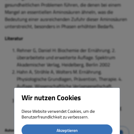
gesundheitlichen Problemen führen, die denen bei einem
Mangel an essentiellen Aminosäuren ähneln, was die
Bedeutung einer ausreichenden Zufuhr dieser Aminosäuren
unterstreicht, besonders in Phasen erhöhten Bedarfs.
Literatur
Rehner G, Daniel H: Biochemie der Ernährung. 2.
überarbeitete und erweiterte Auflage. Spektrum
Akademischer Verlag, Heidelberg, Berlin 2002
Hahn A, Ströhle A, Wolters M. Ernährung.
Physiologische Grundlagen, Prävention, Therapie. 4.
Auflage, Wissenschaftliche Verlagsgesellschaft,
Stuttgart 2023
Wir nutzen Cookies
Löffler G, Petrides P, Heinrich P: Biochemie &
Pathobiochemie, 8.Auflage, Springer Medizin Verlag
Diese Website verwendet Cookies, um die
Heidelberg 2007
Benutzerfreundlichkeit zu verbessern.
Autoren:
Dr. med. Werner G. Gehring
Akzeptieren