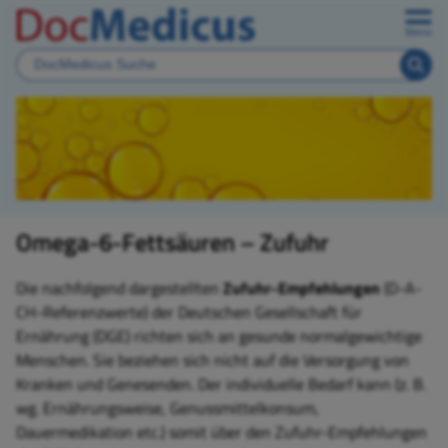
Menü
Omega-6-Fettsäuren – Zufuhr
Die nachfolgend dargestellten
Zufuhr-Empfehlungen
(D-A-
CH-Referenzwerte) der Deutschen Gesellschaft für
Ernährung (DGE) richten sich an gesunde normalgewichtige
Menschen. Sie beziehen sich nicht auf die Versorgung von
Kranken und Genesenden. Der individuelle Bedarf kann (z. B.
wg. Ernährungsweise, Genussmittelkonsum,
Dauermedikation etc.) somit über den Zufuhr-Empfehlungen