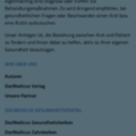
eigenmächtig eine Diagnose oder treffen Sie
Behandlungsmaßnahmen. Es wird dringend empfohlen, bei
gesundheitlichen Fragen oder Beschwerden einen Arzt bzw.
eine Ärztin aufzusuchen.
Unser Anliegen ist, die Beziehung zwischen Arzt und Patient
zu fördern und Ihnen dabei zu helfen, aktiv zu Ihrer eigenen
Gesundheit beizutragen.
WIR ÜBER UNS
Autoren
DocMedicus Verlag
Unsere Partner
DOCMEDICUS GESUNDHEITSPORTAL
DocMedicus Gesundheitslexikon
DocMedicus Zahnlexikon