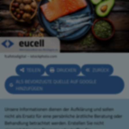
fcafotodigital – istockphoto.com
TEILEN
DRUCKEN
ZURÜCK
ALS BEVORZUGTE QUELLE AUF GOOGLE
HINZUFÜGEN
Unsere Informationen dienen der Aufklärung und sollen
nicht als Ersatz für eine persönliche ärztliche Beratung oder
Behandlung betrachtet werden. Erstellen Sie nicht