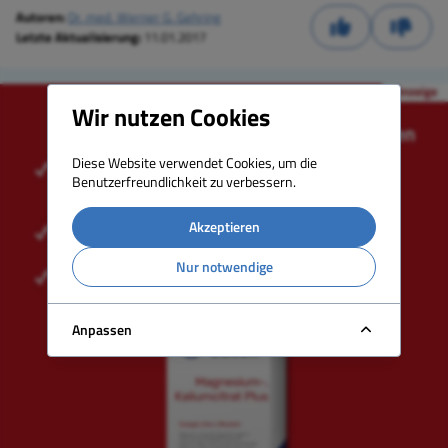
Autoren:
Dr. med. Werner G. Gehring
Letzte Aktualisierung:
11.01.2017
Wir nutzen Cookies
Diese Website verwendet Cookies, um die
Benutzerfreundlichkeit zu verbessern.
Akzeptieren
Nur notwendige
Anpassen