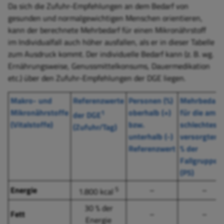
Da sich die Zufuhr-Empfehlungen an dem Bedarf von
gesunden und normalgewichtigen Menschen orientieren,
kann der berechnete Mehrbedarf für einen Mikronährstoff
im Individualfall auch höher ausfallen, als er in dieser Tabelle
zum Ausdruck kommt. Der individuelle Bedarf kann (z. B. wg.
Ernährungsweise, Genussmittelkonsums, Dauermedikation
etc.) über den Zufuhr-Empfehlungen der DGE liegen.
Makro- und
Referenzwerte
Personen (%)
Mehrbedarf
Mikronährstoffe
oberhalb (+)
für die am
1
der DGE
(Vitalstoffe)
bzw.
schlechtest
(Zufuhr/Tag)
unterhalb (-)
versorgten 
Referenzwert
% der
Fallgruppe
(P5)
Energie
5
–
–
1.800 kcal
30 % der
Fett
–
–
Energie