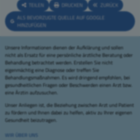
TEILEN
DRUCKEN
ZURÜCK
ALS BEVORZUGTE QUELLE AUF GOOGLE
HINZUFÜGEN
Unsere Informationen dienen der Aufklärung und sollen
nicht als Ersatz für eine persönliche ärztliche Beratung oder
Behandlung betrachtet werden. Erstellen Sie nicht
eigenmächtig eine Diagnose oder treffen Sie
Behandlungsmaßnahmen. Es wird dringend empfohlen, bei
gesundheitlichen Fragen oder Beschwerden einen Arzt bzw.
eine Ärztin aufzusuchen.
Unser Anliegen ist, die Beziehung zwischen Arzt und Patient
zu fördern und Ihnen dabei zu helfen, aktiv zu Ihrer eigenen
Gesundheit beizutragen.
WIR ÜBER UNS