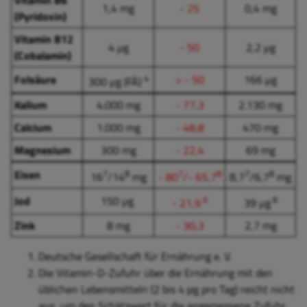
Vitamin B6
1,4 mg
- 25
0,4 mg
(Pyridoxin)
Vitamin B12
4 µg
- 50
2,2 µg
(Cobalamin)
Folsäure
4
> - 50
166 µg
300 µg (FÄ)
Kalium
4.000 mg
- 77,3
2.130 mg
Calcium
1.000 mg
- 48,8
470 mg
Magnesium
300 mg
- 22,4
69 mg
Eisen
7
8
7
8
7
8
16
/14
mg
- 80
/- 65,7
8,7
/6,7
mg
Jod
150 µg
6
6
- 21,9
39 µg
Zink
8 mg
- 30,3
2,7 mg
Deutsche Gesellschaft für Ernährung e. V.
Die Vitamin-D-Zufuhr über die Ernährung mit den
üblichen Lebensmitteln (2 bis 4 μg pro Tag) reicht nicht
aus, um den Schätzwert für die angemessene Zufuhr