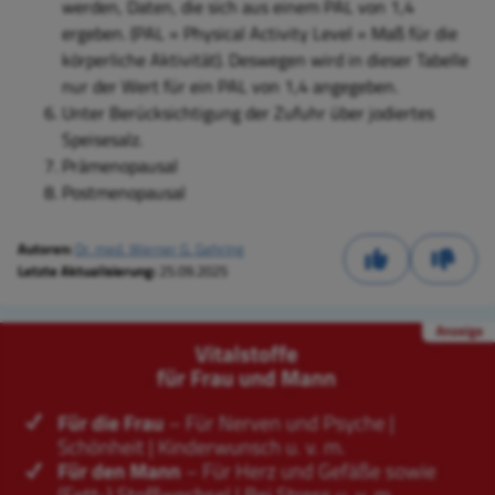
werden, Daten, die sich aus einem PAL von 1,4
ergeben. (PAL = Physical Activity Level = Maß für die
körperliche Aktivität). Deswegen wird in dieser Tabelle
nur der Wert für ein PAL von 1,4 angegeben.
Unter Berücksichtigung der Zufuhr über jodiertes
Speisesalz.
Prämenopausal
Postmenopausal
Autoren:
Dr. med. Werner G. Gehring
Letzte Aktualisierung:
25.09.2025