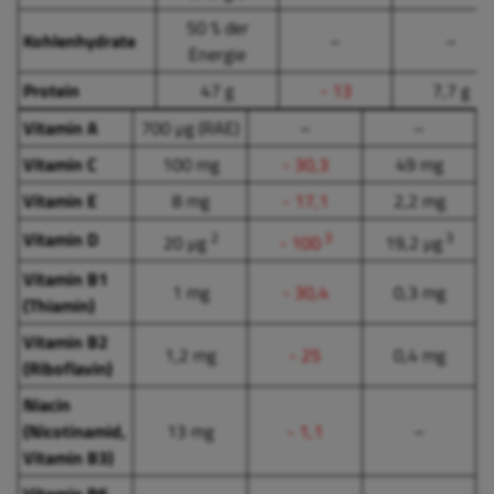
50 % der
Kohlenhydrate
–
–
Energie
Protein
47 g
- 13
7,7 g
Vitamin A
700 µg (RAE)
–
–
Vitamin C
100 mg
- 30,3
49 mg
Vitamin E
8 mg
- 17,1
2,2 mg
Vitamin D
2
3
3
20 µg
- 100
19,2 µg
Vitamin B1
1 mg
- 30,4
0,3 mg
(Thiamin)
Vitamin B2
1,2 mg
- 25
0,4 mg
(Riboflavin)
Niacin
(Nicotinamid,
13 mg
- 1,1
–
Vitamin B3)