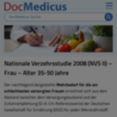
Menü
Nationale Verzehrsstudie 2008 (NVS II) –
Frau – Alter 35-50 Jahre
Der nachfolgend dargestellte
Mehrbedarf für die am
schlechtesten versorgten Frauen
errechnet sich aus dem
Abstand zwischen dem Versorgungszustand und der
Zufuhrempfehlung (D-A-CH-Referenzwerte) der Deutschen
Gesellschaft für Ernährung (DGE) für jeden Mikronährstoff.