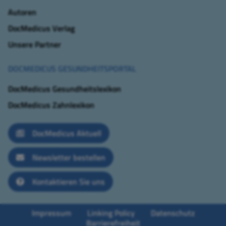
Autoren
DocMedicus Verlag
Unsere Partner
DOCMEDICUS GESUNDHEITSPORTAL
DocMedicus Gesundheitslexikon
DocMedicus Zahnlexikon
DocMedicus Aktuell
Newsletter bestellen
Kontaktieren Sie uns
Impressum
Linking Policy
Datenschutz
Barrierefreiheit