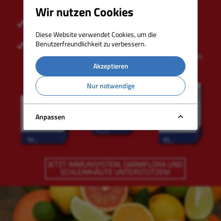
Wir nutzen Cookies
Diese Website verwendet Cookies, um die
Benutzerfreundlichkeit zu verbessern.
Akzeptieren
Nur notwendige
Anpassen