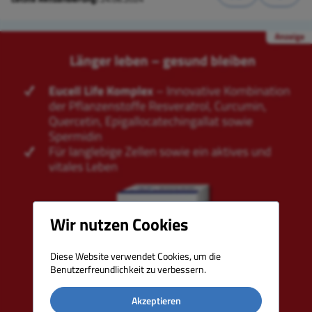
Wir nutzen Cookies
Diese Website verwendet Cookies, um die
Benutzerfreundlichkeit zu verbessern.
Akzeptieren