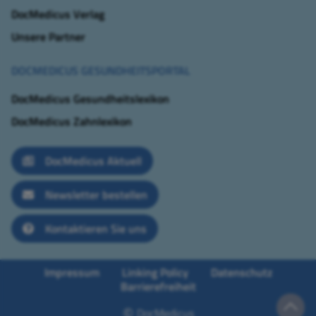
DocMedicus Verlag
Unsere Partner
DOCMEDICUS GESUNDHEITSPORTAL
DocMedicus Gesundheitslexikon
DocMedicus Zahnlexikon
DocMedicus Aktuell
Newsletter bestellen
Kontaktieren Sie uns
Impressum
Linking Policy
Datenschutz
Barrierefreiheit
©
DocMedicus