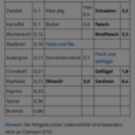
max.
Zwiebel
0,1
Käse allg.
Schweine-
3,2
0,4
Kartoffel
0,1
Butter
0,6
fleisch
Blumenkohl
0,14
Rindfleisch
3,3
Weißkohl
0,16
Fette und Öle
Fisch und
Aubergine
0,21
Sonnen
blumenöl
0,7
Geflügel
Chinakohl
0,21
Geflügel
1,8
Kopfsalat
0,22
Olivenöl
3,0
Sardinen
6,4
Paprika
0,33
Spinat
0,36
Brokkoli
0,86
Hinweis:
Die fettgedruckten Lebensmittel sind besonders
reich an
Coenzym Q10
.