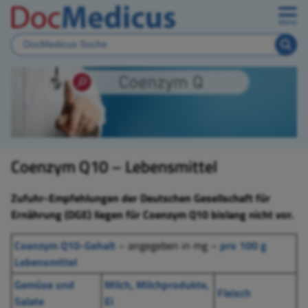
Menü
Coenzym Q10 – Lebensmittel
Zufuhr-Empfehlungen der Deutschen Gesellschaft für
Ernährung (DGE) liegen für Coenzym Q10 bislang nicht vor.
Coenzym Q10-Gehalt
– angegeben in mg –
pro 100 g
Lebensmittel
Gemüse und
Milch, Milchprodukte,
Fleisch
Salate
Ei