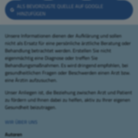
ALS BEVORZUGTE QUELLE AUF GOOGLE
HINZUFÜGEN
Unsere Informationen dienen der Aufklärung und sollen
nicht als Ersatz für eine persönliche ärztliche Beratung oder
Behandlung betrachtet werden. Erstellen Sie nicht
eigenmächtig eine Diagnose oder treffen Sie
Behandlungsmaßnahmen. Es wird dringend empfohlen, bei
gesundheitlichen Fragen oder Beschwerden einen Arzt bzw.
eine Ärztin aufzusuchen.
Unser Anliegen ist, die Beziehung zwischen Arzt und Patient
zu fördern und Ihnen dabei zu helfen, aktiv zu Ihrer eigenen
Gesundheit beizutragen.
WIR ÜBER UNS
Autoren