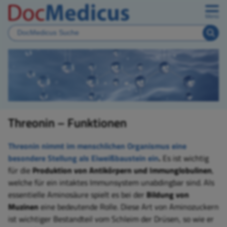
Menü
Threonin – Funktionen
Threonin
nimmt im menschlichen Organismus eine
besondere Stellung als Eiweißbaustein ein
.
Es ist wichtig
für die
Produktion von Antikörpern und Immunglobulinen
,
welche für ein intaktes Immunsystem unabdingbar sind. Als
essentielle Aminosäure spielt es bei der
Bildung von
Muzinen
eine bedeutende Rolle. Diese Art von Aminozuckern
ist wichtiger Bestandteil vom Schleim der Drüsen, so wie er