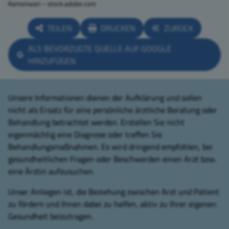
Kamonwan – stock.adobe.com
TEILEN
DRUCKEN
ZURÜCK
ALS BEVORZUGTE QUELLE AUF GOOGLE
HINZUFÜGEN
Unsere Informationen dienen der Aufklärung und sollen
nicht als Ersatz für eine persönliche ärztliche Beratung oder
Behandlung betrachtet werden. Erstellen Sie nicht
eigenmächtig eine Diagnose oder treffen Sie
Behandlungsmaßnahmen. Es wird dringend empfohlen, bei
gesundheitlichen Fragen oder Beschwerden einen Arzt bzw.
eine Ärztin aufzusuchen.
Unser Anliegen ist, die Beziehung zwischen Arzt und Patient
zu fördern und Ihnen dabei zu helfen, aktiv zu Ihrer eigenen
Gesundheit beizutragen.