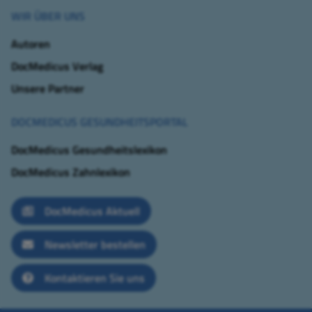
WIR ÜBER UNS
Autoren
DocMedicus Verlag
Unsere Partner
DOCMEDICUS GESUNDHEITSPORTAL
DocMedicus Gesundheitslexikon
DocMedicus Zahnlexikon
DocMedicus Aktuell
Newsletter bestellen
Kontaktieren Sie uns